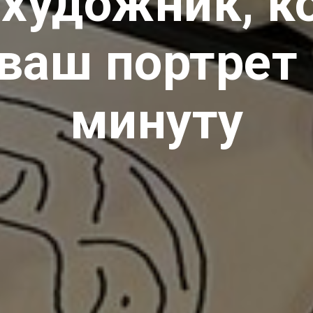
-художник, к
ваш портрет 
минуту