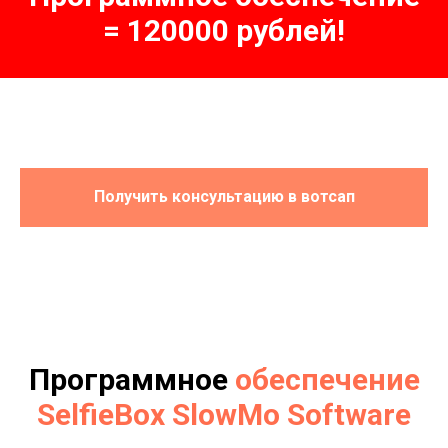
= 120000 рублей!
Получить консультацию в вотсап
Программное
обеспечение
SelfieBox SlowMo Software