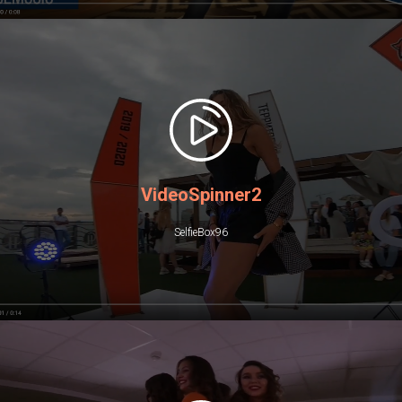
SELFIEBOX96.RU
VideoSpinner2
SelfieBox96